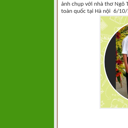
ảnh chụp với nhà thơ Ngô T
toàn quốc tại Hà nội 6/10/