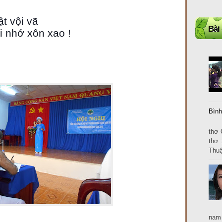
t vội vã
Bài
ổi nhớ xôn xao !
Bình
Cảm
thơ 
thơ 
Thuậ
nam 