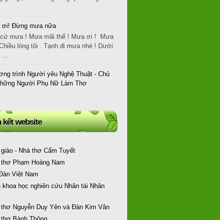
 ơi! Đừng mưa nữa
cứ mưa ! Mưa mãi thế ! Mưa ơi ! Mưa
Chiều lòng tôi . Tạnh đi mưa nhé ! Dưới
...
ng trình Người yêu Nghệ Thuật - Chủ
Những Người Phụ Nữ Làm Thơ
n kết website
 giáo - Nhà thơ Cẩm Tuyết
 thơ Phạm Hoàng Nam
 Đàn Việt Nam
n khoa học nghiên cứu Nhân tài Nhân
 thơ Nguyễn Duy Yên và Đàn Kim Vân
 thơ Bành Thông