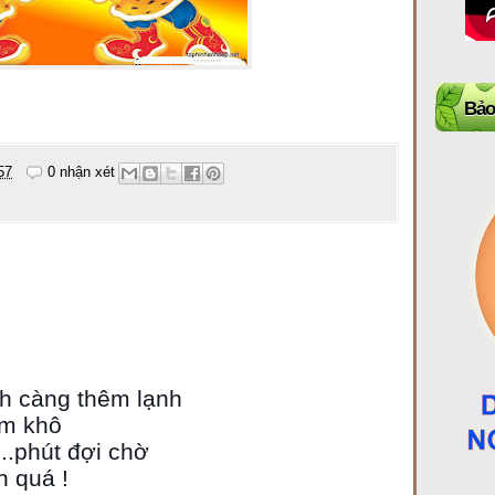
Bảo
57
0 nhận xét
 càng thêm lạnh
im khô
...phút đợi chờ
n quá !