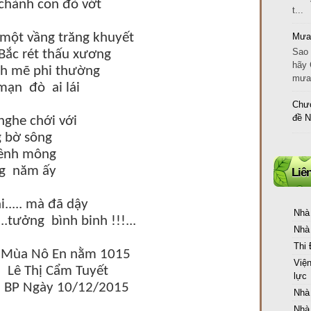
 chành con đò vớt
t...
ột vầng trăng khuyết
Mưa
Sao 
Bắc rét thấu xương
hãy 
h mẽ phi thường
mưa 
mạn đò ai lái
Chươ
đề 
nghe chới với
g bờ sông
mênh mông
ng năm ấy
Liê
i..... mà đã dậy
Nhà
..tưởng bình binh !!!...
Nhà
Thi
 nằm 1015
Việ
m Tuyết
lực
0/12/2015
Nhà
Nhà