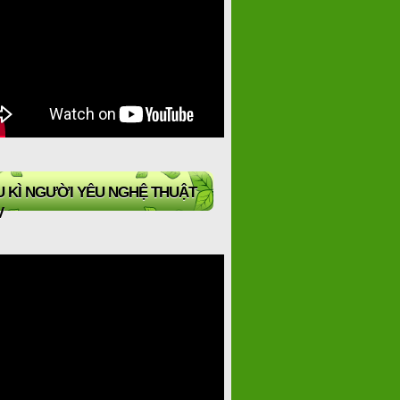
 KÌ NGƯỜI YÊU NGHỆ THUẬT
V