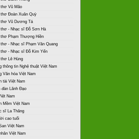
 thơ Vũ Mão
 thơ Đoàn Xuân Quỳ
 thơ Vũ Dương Tá
 thơ - Nhạc sĩ Đỗ Sơn Hà
 thơ Phạm Thượng Hiền
 thơ - Nhạc sĩ Phạm Văn Quang
 thơ - Nhạc sĩ Đỗ Kim Yến
 thơ Lê Hùng
 thông tin Nghệ thuật Việt Nam
g Văn hóa Việt Nam
 tài Việt Nam
n đàn Lãnh Đạo
Việt Nam
n Mềm Việt Nam
c sĩ La Thăng
i cao tuổi
 San Việt Nam
 nhân Việt Nam