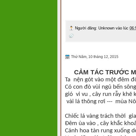
Người đăng:
Unknown
vào lúc
06:
Thứ Năm, 10 tháng 12, 2015
CẢM TÁC TRƯỚC 
Ta nện gót vào một đêm đ
Có con đò vùi ngủ bến sôn
gió vi vu , cây run rẫy khẽ
vài lá thông rơi --- mùa Nô
Chiếc lá vàng trách thời gi
Đêm ùa vào , cây khắc kho
Cánh hoa tàn rung xuống 