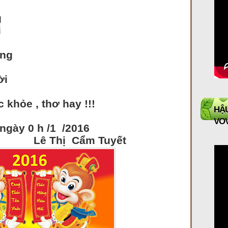
g
i
àng
ời
c khỏe , thơ hay !!!
HẬU
VO
 /1 /2016
Cẩm Tuyết