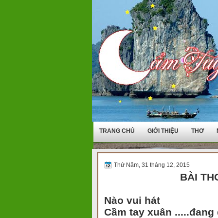
TRANG CHỦ
GIỚI THIỆU
THƠ
Thứ Năm, 31 tháng 12, 2015
BÀI TH
Nào vui hát
Cầm tay xuân .....đang 