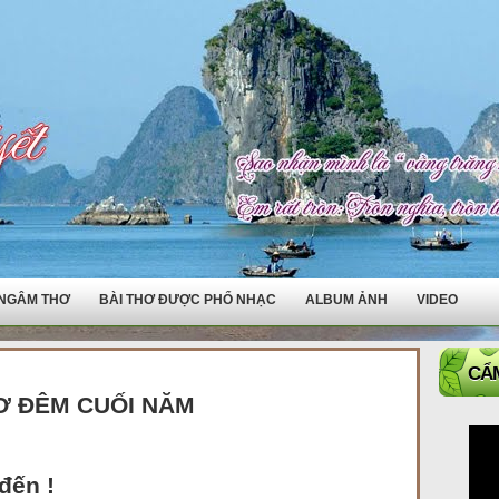
NGÂM THƠ
BÀI THƠ ĐƯỢC PHỔ NHẠC
ALBUM ẢNH
VIDEO
CẨM
Ơ ĐÊM CUỐI NĂM
đến !