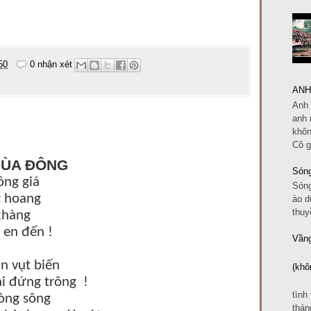
50
0 nhận xét
ANH
Anh 
anh 
khôn
Cô g
MÙA ĐÔNG
Sóng
ông giá
Sóng
g hoang
ào d
thuy
 khàng
 en đến !
Vầng
an vụt biến
(khô
ải đứng trông !
EM
tình
dòng sông
thán