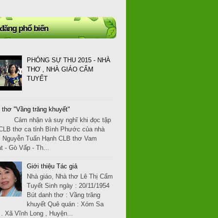
 đăng phổ biến
PHÓNG SỰ THU 2015 - NHÀ
THƠ , NHÀ GIÁO CẨM
TUYẾT
 thơ "Vầng trăng khuyết"
 nhận và suy nghĩ khi đọc tập
CLB thơ ca tỉnh Bình Phước của nhà
: Nguyễn Tuấn Hạnh CLB thơ Vam
t - Gò Vấp - Th...
Giới thiệu Tác giả
Nhà giáo, Nhà thơ Lê Thị Cẩm
Tuyết Sinh ngày : 20/11/1954
Bút danh thơ : Vầng trăng
khuyết Quê quán : Xóm Sa
. Xã Vĩnh Long , Huyện...