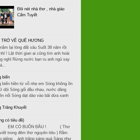
Đôi nét nhà thơ , nhà giáo
Cẩm Tuyết
 TRỞ VỀ QUÊ HƯƠNG
nằm lại lòng đất sâu Suốt 38 năm rồi
nhỉ ! Lật thời gian ai cũng tìm anh hoài
g nghỉ Rừng nước bạn ru anh ngủ say
á...
 biển
 biển hiền từ vỗ nhẹ em Sóng không ồn
ữ dội Sóng gối đầu nhau, nước dâng
ền nổi Sóng dạt dào vào bãi dừa xanh
 Trăng Khuyết
ng có tiêu đề)
 CÓ BUỒN ĐÂU ! ( Thơ
 viết trong đêm thơ nguyên tiêu ) Rằm
g giêng , ánh trăng sáng quá Sáng như