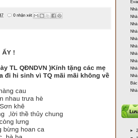
Eva
Nhà
47
0 nhận xét
Nhà
Nhà
Nhà
Nhà
Nhà
ẤY !
Nhà
Nhà
TL QĐNDVN )Kính tặng các mẹ
Nhà
a đi hi sinh vì TQ mãi mãi không về
Nhà
Bác
àng cau
Nhà
n nhau trưa hè
Sơn khê
Lưu
 ,lời thề thủy chung
òng lưng
ng bừng hoan ca
►
 bà ba