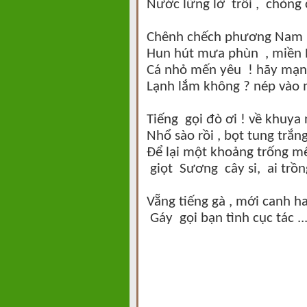
Nước lững lờ trôi , chòng
Chênh chếch phương Nam m
Hun hút mưa phùn , miền 
Cá nhỏ mến yêu ! hãy mạn
Lạnh lắm không ? nép vào 
Tiếng gọi đò ơi ! về khuya 
Nhổ sào rồi , bọt tung trắn
Để lại một khoảng trống 
giọt Sương cây si, ai trồ
Vẵng tiếng gà , mới canh ha
Gáy gọi bạn tình cục tác ...
Mùa Nô En
Lê Thị Cẩ
BP Ngày 1