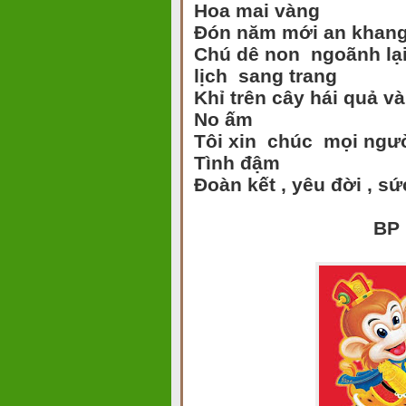
Hoa mai vàng
Đón năm mới an khan
Chú dê non ngoãnh lạ
lịch sang trang
Khỉ trên cây hái quả v
No ấm
Tôi xin chúc mọi ngư
Tình đậm
Đoàn kết , yêu đời , sứ
BP ngày 0 h
Lê Thị 