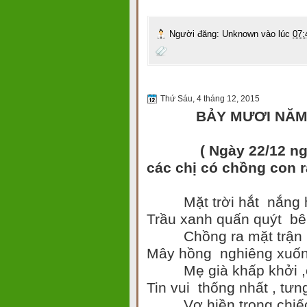
Người đăng:
Unknown
vào lúc
07:
Thứ Sáu, 4 tháng 12, 2015
BẢY MƯƠI NĂM 
( Ngày 22/12 ngày 
các chị có chồng con r
Mặt trời hắt nắng h
Trầu xanh quấn quýt bê
Chồng ra mặt trận 
Mây hồng nghiêng xuống
Mẹ già khấp khởi ,c
Tin vui thống nhất , tư
Vợ hiền trong chiếc