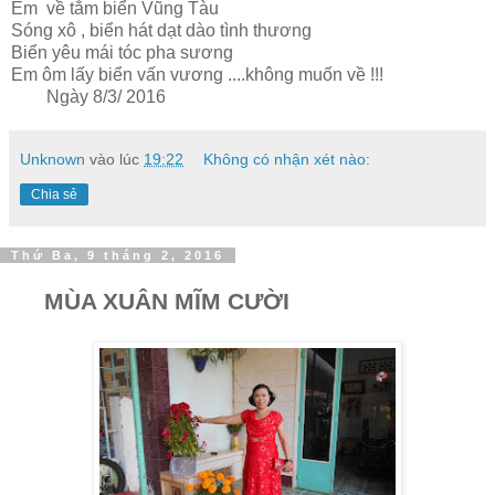
Em về tắm biển Vũng Tàu
Sóng xô , biển hát dạt dào tình thương
Biển yêu mái tóc pha sương
Em ôm lấy biển vấn vương ....không muốn về !!!
Ngày 8/3/ 2016
Unknown
vào lúc
19:22
Không có nhận xét nào:
Chia sẻ
Thứ Ba, 9 tháng 2, 2016
MÙA XUÂN MĨM CƯỜI