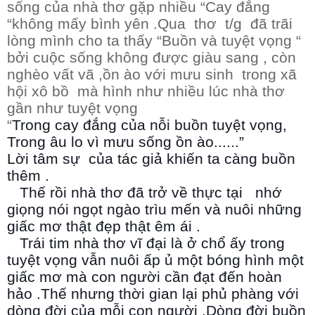
sống của nhà thơ gặp nhiều “Cay đắng
“không mấy bình yên .Qua thơ t/g đã trãi
lòng mình cho ta thấy “Buồn và tuyệt vọng “
bởi cuộc sống không được giàu sang , còn
nghèo vất vã ,ồn ào với mưu sinh trong xã
hội xô bồ mà hình như nhiều lúc nhà thơ
gần như tuyệt vọng
“
Trong cay đắng của nỗi buồn tuyệt vọng,
Trong âu lo vì mưu sống ồn ào......”
Lời tâm sự của tác giả khiến ta càng buồn
thêm .
Thế rồi nhà thơ đã trở về thực tại nhớ
giọng nói ngọt ngào trìu mến và nuôi những
giấc mơ thật đẹp thật êm ái .
Trái tim nhà thơ vĩ đại là ở chổ ấy trong
tuyệt vọng vẫn nuôi ấp ủ một bóng hình một
giấc mơ mà con người cần đạt đến hoàn
hảo .Thế nhưng thời gian lại phủ phàng với
dòng đời của mỗi con người .Dòng đời buồn