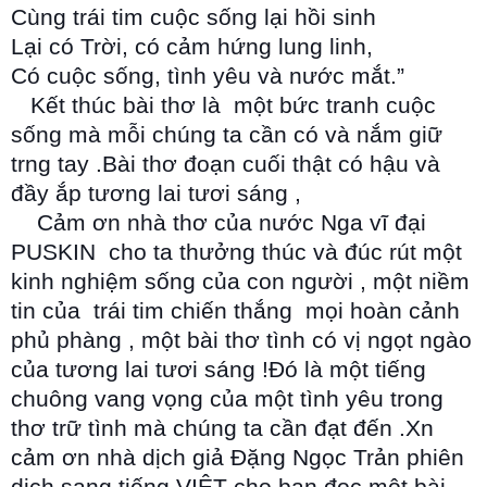
Cùng trái tim cuộc sống lại hồi sinh
Lại có Trời, có cảm hứng lung linh,
Có cuộc sống, tình yêu và nước mắt.”
Kết thúc bài thơ là một bức tranh cuộc
sống mà mỗi chúng ta cần có và nắm giữ
trng tay .Bài thơ đoạn cuối thật có hậu và
đầy ắp tương lai tươi sáng ,
Cảm ơn nhà thơ của nước Nga vĩ đại
PUSKIN cho ta thưởng thúc và đúc rút một
kinh nghiệm sống của con người , một niềm
tin của trái tim chiến thắng mọi hoàn cảnh
phủ phàng , một bài thơ tình có vị ngọt ngào
của tương lai tươi sáng !Đó là một tiếng
chuông vang vọng của một tình yêu trong
thơ trữ tình mà chúng ta cần đạt đến .Xn
cảm ơn nhà dịch giả Đặng Ngọc Trản phiên
dịch sang tiếng VIỆT cho bạn đọc một bài