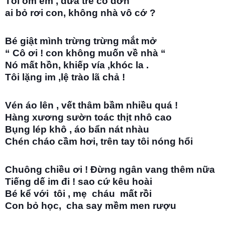
Tôi ôm em , đứa trẻ cô đơn
ai bỏ rơi con, không nhà vô cớ ?
Bé giật mình trừng trừng mắt mở
“ Cô ơi ! con không muốn về nhà “
Nó mất hồn, khiếp vía ,khóc la .
Tôi lặng im ,lệ trào lã chả !
Vén áo lên , vết thâm bầm nhiều quá !
Hàng xương sườn toác thịt nhô cao
Bụng lép khô , áo bẩn nát nhàu
Chén cháo cầm hơi, trên tay tôi nóng hổi
Chuông chiều ơi ! Đừng ngân vang thêm nữa
Tiếng dế im đi ! sao cứ kêu hoài
Bé kể với tôi , mẹ cháu mất rồi
Con bỏ học, cha say mềm men rượu