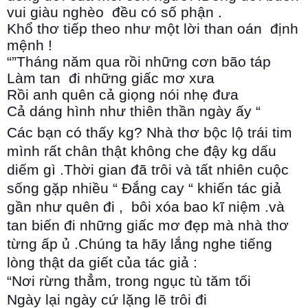
vui giàu nghèo đều có số phận .
Khổ thơ tiếp theo như một lời than oán định
mệnh !
“”Tháng năm qua rồi những cơn bão táp
Làm tan đi những giấc mơ xưa
Rồi anh quên cả giọng nói nhẹ đưa
Cả dáng hình như thiên thần ngày ấy “
Các bạn có thấy kg? Nhà thơ bộc lộ trái tim
mình rất chân thật không che đậy kg dấu
diếm gì .Thời gian đã trôi và tất nhiên cuộc
sống gặp nhiều “ Đắng cay “ khiến tác giả
gần như quên đi , bôi xóa bao kĩ niệm .và
tan biến đi những giấc mơ đẹp mà nhà thơ
từng ấp ủ .Chúng ta hãy lắng nghe tiếng
lòng thật da giết của tác giả :
“Nơi rừng thẳm, trong ngục tù tăm tối
Ngày lại ngày cứ lặng lẽ trôi đi