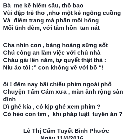
Bà mẹ kế hiểm sâu, thô bạo
Vùi đập trẻ thơ ,như một kẻ ngông cuồng
Và điểm trang má phấn môi hồng
Mối tình đêm, với tâm hồn tan nát
Cha nhìn con , bàng hoàng sững sốt
Chú công an làm việc với chủ nhà
Cháu gái lên năm, tự quyết thật thà :
Níu áo tôi :” con không về với bố “!
ôi ! đêm nay bãi chiếu phim ngoài phố
Chuyện Tấm Cám xưa , màn ảnh rộng sân
đình
Dì ghẻ kia , có kịp ghé xem phim ?
Có héo con tim , khi pháp luật tuyên án ?
Lê Thị Cẩm Tuyết Bình Phước
Ngày 11/4/2016