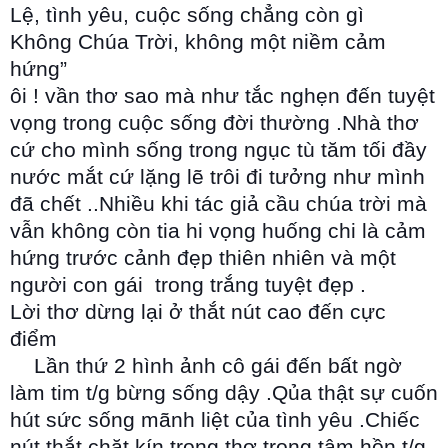
Lệ, tình yêu, cuộc sống chẳng còn gì
Không Chúa Trời, không một niềm cảm
hứng”
ôi ! vần thơ sao mà như tắc nghẹn đến tuyệt
vọng trong cuộc sống đời thường .Nhà thơ
cứ cho mình sống trong ngục tù tăm tối đầy
nước mắt cứ lặng lẽ trôi đi tưởng như mình
đã chết ..Nhiều khi tác giả cầu chúa trời mà
vẫn không còn tia hi vọng huống chi là cảm
hứng trước cảnh đẹp thiên nhiên và một
người con gái trong trắng tuyệt đẹp .
Lời thơ dừng lại ở thắt nút cao đến cực
điểm
Lần thứ 2 hình ảnh cô gái đến bất ngờ
làm tim t/g bừng sống dậy .Qủa thật sự cuốn
hút sức sống mãnh liệt của tình yêu .Chiếc
nút thắt chặt kín trong thơ trong tâm hồn t/g