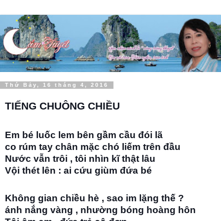
Thứ Bảy, 16 tháng 4, 2016
TIẾNG CHUÔNG CHIỀU
Em bé luốc lem bên gầm cầu đói lã
co rúm tay chân mặc chó liếm trên đầu
Nước vẫn trôi , tôi nhìn kĩ thật lâu
Vội thét lên : ai cứu giùm đứa bé
Không gian chiều hè , sao im lặng thế ?
ánh nắng vàng , nhường bóng hoàng hôn