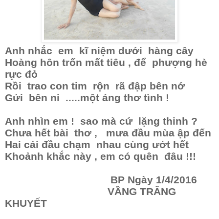
Anh nhắc em kĩ niệm dưới hàng cây
Hoàng hôn trốn mất tiêu , để phượng hè
rực đỏ
Rồi trao con tim rộn rã đập bên nớ
Gửi bên ni .....một áng thơ tình !
Anh nhìn em ! sao mà cứ lặng thinh ?
Chưa hết bài thơ , mưa đầu mùa ập đến
Hai cái đầu chạm nhau cùng ướt hết
Khoảnh khắc này , em có quên đâu !!!
BP Ngày 1/4/2016
VẦNG TRĂNG
KHUYẾT