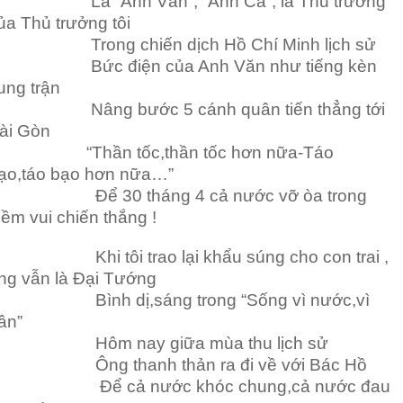
à “Anh Văn”, “Anh Cả”, là Thủ trưởng
ủa Thủ trưởng tôi
rong chiến dịch Hồ Chí Minh lịch sử
ức điện của Anh Văn như tiếng kèn
ung trận
âng bước 5 cánh quân tiến thẳng tới
ài Gòn
Thần tốc,thần tốc hơn nữa-Táo
ạo,táo bạo hơn nữa…”
ể 30 tháng 4 cả nước vỡ òa trong
iềm vui chiến thắng !
hi tôi trao lại khẩu súng cho con trai ,
ng vẫn là Đại Tướng
ình dị,sáng trong “Sống vì nước,vì
ân”
ôm nay giữa mùa thu lịch sử
ng thanh thản ra đi về với Bác Hồ
ể cả nước khóc chung,cả nước đau