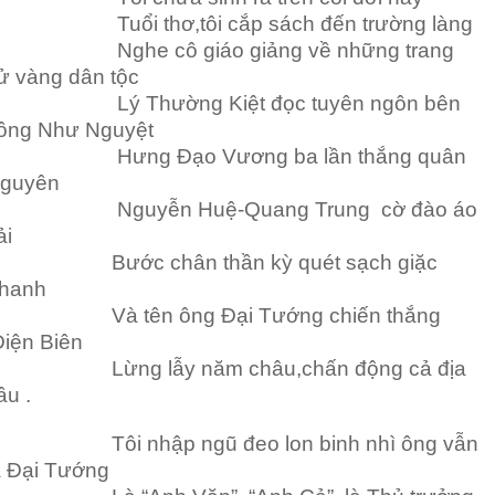
uổi thơ,tôi cắp sách đến trường làng
ghe cô giáo giảng về những trang
ử vàng dân tộc
ý Thường Kiệt đọc tuyên ngôn bên
ông Như Nguyệt
ưng Đạo Vương ba lần thắng quân
guyên
guyễn Huệ-Quang Trung cờ đào áo
ải
ước chân thần kỳ quét sạch giặc
hanh
à tên ông Đại Tướng chiến thắng
iện Biên
ừng lẫy năm châu,chấn động cả địa
ầu .
ôi nhập ngũ đeo lon binh nhì ông vẫn
à Đại Tướng