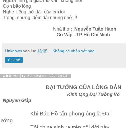
Người lính già giấc mơ vẫn không thôi
Cơn bão lòng
Nghe tiếng thở dài của em tôi
Trong những đêm dài nhung nhớ !!!
Nhà thơ :
Nguyễn Tuấn Hạnh
Gò Vấp –TP Hồ Chí Minh
Unknown
vào lúc
18:05
Không có nhận xét nào:
Chia sẻ
Chủ Nhật, 27 tháng 10, 2013
ĐẠI TƯỚNG CỦA LÒNG DÂN
Kính tặng Đại Tướng Võ
Nguyen Giáp
Khi Bác Hồ tấn phong ông là Đại
ướng
ôi chưa sinh ra trên cõi đời này