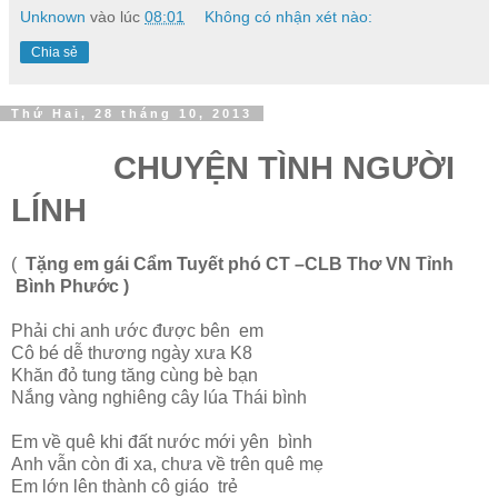
Unknown
vào lúc
08:01
Không có nhận xét nào:
Chia sẻ
Thứ Hai, 28 tháng 10, 2013
CHUYỆN TÌNH NGƯỜI
LÍNH
(
Tặng em gái
Cẩm Tuyết phó CT –CLB Thơ VN Tỉnh
Bình Phước )
Phải chi anh ước được bên em
Cô bé dễ thương ngày xưa K8
Khăn đỏ tung tăng cùng bè bạn
Nắng vàng nghiêng cây lúa Thái bình
Em về quê khi đất nước mới yên bình
Anh vẫn còn đi xa, chưa về trên quê mẹ
Em lớn lên thành cô giáo trẻ