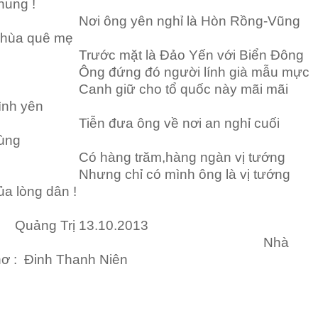
hung !
ơi ông yên nghỉ là Hòn Rồng-Vũng
hùa quê mẹ
rước mặt là Đảo Yến với Biển Đông
ng đứng đó người lính già mẫu mực
anh giữ cho tổ quốc này mãi mãi
ình yên
iễn đưa ông về nơi an nghỉ cuối
ùng
ó hàng trăm,hàng ngàn vị tướng
hưng chỉ có mình ông là vị tướng
ủa lòng dân !
uảng Trị 13.10.2013
Nhà
hơ : Đinh Thanh Niên