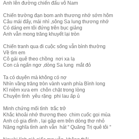
Anh lên đường chiến đấu vô Nam
Chiến trường đạn bom anh thương nhớ sớm hôm
Câu mái đẩy, mái nhì ,sông Sa lung thương nhớ
Có dáng em tôi đứng trên bục giảng
Anh vẫn mong trăng khuyết lại tròn
Chiến tranh qua đi cuộc sống vẫn bình thường
Về tìm em
Cô gái quê theo chồng nơi xa lạ
Con cá ngẩn ngơ ,dòng Sa lung mắt đỏ
Ta có duyên mà không có nợ
Nhìn vầng trăng tròn vành vạnh phía Bình long
Kĩ niệm xưa em chôn chặt trong lòng
Chuyện tình yêu rặng phi lau ấp ủ
Minh chứng mối tình trắc trở
Khắc khoải nhớ thương theo chim cuốc gọi mùa
Anh có gia đình , lại gặp em trên dòng thơ nhỏ
Nặng nghĩa tình anh vẫn hát “ Quãng Trị quê tôi “