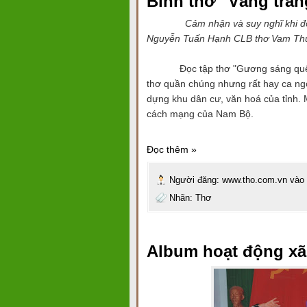
Bình thơ "Vầng trăn
Cảm nhận và suy nghĩ khi đọc tập
Nguyễn Tuấn Hạnh CLB thơ Vam Thu
Đọc tập thơ "Gương sáng quê hươn
thơ quần chúng nhưng rất hay ca ngợi
dựng khu dân cư, văn hoá của tỉnh.
cách mạng của Nam Bộ.
Đọc thêm »
Người đăng:
www.tho.com.vn
vào
Nhãn:
Thơ
Album hoạt động xã