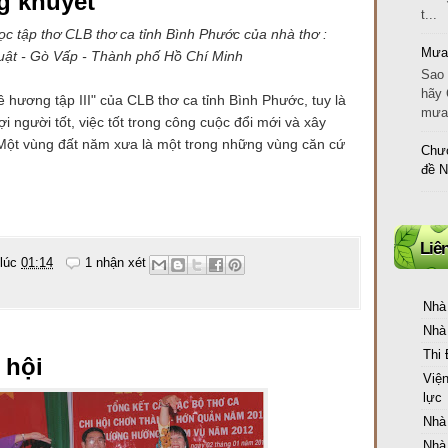
g khuyết"
t...
 thơ CLB thơ ca tỉnh Bình Phước của nhà thơ :
Mưa
ật - Gò Vấp - Thành phố Hồ Chí Minh
Sao 
hãy 
g tập III" của CLB thơ ca tỉnh Bình Phước, tuy là
mưa 
 người tốt, việc tốt trong công cuộc đổi mới và xây
 Một vùng đất năm xưa là một trong những vùng căn cứ
Chươ
đề 
Liê
 lúc
01:14
1 nhận xét
Nhà
Nhà
Thi
 hội
Việ
lực
Nhà
Nhà