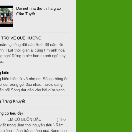
Đôi nét nhà thơ , nhà giáo
Cẩm Tuyết
 TRỞ VỀ QUÊ HƯƠNG
nằm lại lòng đất sâu Suốt 38 năm rồi
nhỉ ! Lật thời gian ai cũng tìm anh hoài
g nghỉ Rừng nước bạn ru anh ngủ say
á...
 biển
 biển hiền từ vỗ nhẹ em Sóng không ồn
ữ dội Sóng gối đầu nhau, nước dâng
ền nổi Sóng dạt dào vào bãi dừa xanh
 Trăng Khuyết
ng có tiêu đề)
 CÓ BUỒN ĐÂU ! ( Thơ
 viết trong đêm thơ nguyên tiêu ) Rằm
g giêng , ánh trăng sáng quá Sáng như