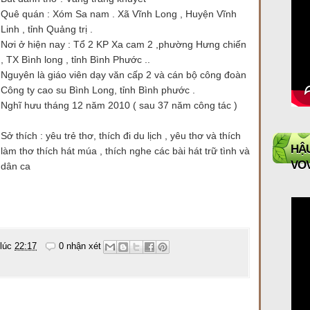
Quê quán : Xóm Sa nam . Xã Vĩnh Long , Huyện Vĩnh
Linh , tỉnh Quảng trị .
Nơi ở hiện nay : Tổ 2 KP Xa cam 2 ,phường Hưng chiến
, TX Bình long , tỉnh Bình Phước ..
Nguyên là giáo viên dạy văn cấp 2 và cán bộ công đoàn
Công ty cao su Bình Long, tỉnh Bình phước .
Nghĩ hưu tháng 12 năm 2010 ( sau 37 năm công tác )
Sở thích : yêu trẻ thơ, thích đi du lịch , yêu thơ và thích
HẬU
làm thơ thích hát múa , thích nghe các bài hát trữ tình và
VO
dân ca
 lúc
22:17
0 nhận xét