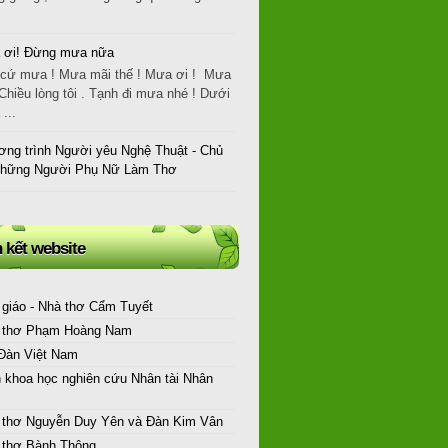
 ơi! Đừng mưa nữa
cứ mưa ! Mưa mãi thế ! Mưa ơi ! Mưa
Chiều lòng tôi . Tạnh đi mưa nhé ! Dưới
...
ng trình Người yêu Nghệ Thuật - Chủ
Những Người Phụ Nữ Làm Thơ
n kết website
 giáo - Nhà thơ Cẩm Tuyết
 thơ Phạm Hoàng Nam
 Đàn Việt Nam
n khoa học nghiên cứu Nhân tài Nhân
 thơ Nguyễn Duy Yên và Đàn Kim Vân
 thơ Bành Thông