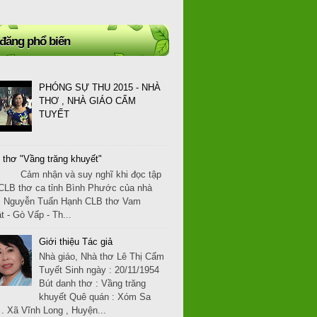
 đăng phổ biến
PHÓNG SỰ THU 2015 - NHÀ
THƠ , NHÀ GIÁO CẨM
TUYẾT
 thơ "Vầng trăng khuyết"
 nhận và suy nghĩ khi đọc tập
CLB thơ ca tỉnh Bình Phước của nhà
: Nguyễn Tuấn Hạnh CLB thơ Vam
t - Gò Vấp - Th...
Giới thiệu Tác giả
Nhà giáo, Nhà thơ Lê Thị Cẩm
Tuyết Sinh ngày : 20/11/1954
Bút danh thơ : Vầng trăng
khuyết Quê quán : Xóm Sa
. Xã Vĩnh Long , Huyện...