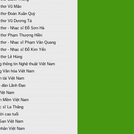
 thơ Vũ Mão
 thơ Đoàn Xuân Quỳ
 thơ Vũ Dương Tá
 thơ - Nhạc sĩ Đỗ Sơn Hà
 thơ Phạm Thượng Hiền
 thơ - Nhạc sĩ Phạm Văn Quang
 thơ - Nhạc sĩ Đỗ Kim Yến
 thơ Lê Hùng
 thông tin Nghệ thuật Việt Nam
g Văn hóa Việt Nam
 tài Việt Nam
n đàn Lãnh Đạo
Việt Nam
n Mềm Việt Nam
c sĩ La Thăng
i cao tuổi
 San Việt Nam
 nhân Việt Nam