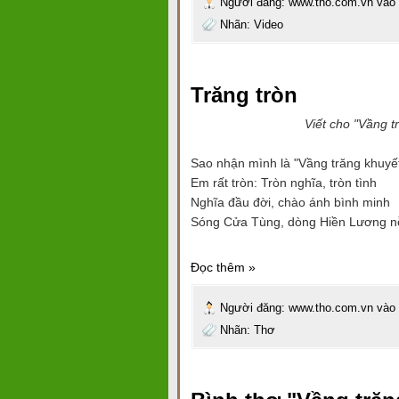
Người đăng:
www.tho.com.vn
vào
Nhãn:
Video
Trăng tròn
Viết cho "Vầng trăng 
Sao nhận mình là "Vầng trăng khuyế
Em rất tròn: Tròn nghĩa, tròn tình
Nghĩa đầu đời, chào ánh bình minh
Sóng Cửa Tùng, dòng Hiền Lương n
Đọc thêm »
Người đăng:
www.tho.com.vn
vào
Nhãn:
Thơ