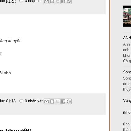
 lúc
01:39
0 nhận xét
ANH
khuyết"
Anh 
anh 
t"
khôn
Cô g
Sóng
ỗi nhớ
Sóng
ào d
thuy
Vầng
 lúc
01:18
0 nhận xét
(khô
EM
tình
thán