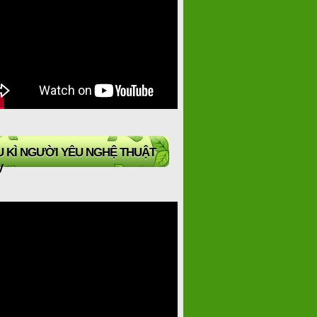
 KÌ NGƯỜI YÊU NGHỆ THUẬT
V