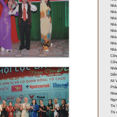
Nhà
Nhà
Nhà
Nhà
Nhà
Nhà
Nhà
Nhà
Cổng
Cổn
Nhân
Diễ
All 
Phầ
Nhạ
Ngườ
Thi
Thi