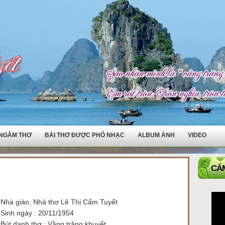
NGÂM THƠ
BÀI THƠ ĐƯỢC PHỔ NHẠC
ALBUM ẢNH
VIDEO
CẨM
Nhà giáo, Nhà thơ Lê Thị Cẩm Tuyết
Sinh ngày : 20/11/1954
Bút danh thơ : Vầng trăng khuyết