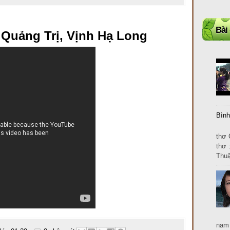
Bài
 Quảng Trị, Vịnh Hạ Long
Bình
Cảm
thơ 
thơ 
Thuậ
nam 